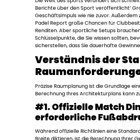
Die Welt des Sports verändert sich schnell
Berichte über den Sport veröffentlicht’ Gr
Geschäftsimpuls wie nie zuvor. Außerdem 
Padel Report große Chancen für Clubbesitze
Renditen. Aber sportliche Setups brauchen 
Schlüsselpunkte, die Sie wissen sollten, bev
sicherstellen, dass Sie dauerhafte Gewinne 
Verständnis der St
Raumanforderung
Präzise Raumplanung ist die Grundlage ein
Berechnung Ihres Architekturplans kann z
#1. Offizielle Match D
erforderliche Fußabdr
Während offizielle Richtlinien eine Standar
Breite diktieren, ist die Berechnung Ihrer