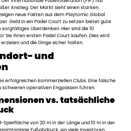
. Der Internationale Padelföderation (FIP) hat
oßer Anstieg. Der Markt sieht einen starken
zeigen neue Fakten aus dem Playtomic Global
r. Geld in ein Padel Court zu setzen bietet gute
sorgfältiges Überdenken. Hier sind die 10
or Sie Ihren ersten Padel Court kaufen. Dies wird
erzielen und die Dinge sicher halten.
andort- und
en
es erfolgreichen kommerziellen Clubs. Eine falsche
u schweren operativen Engpässen führen.
imensionen vs. tatsächliche
uck
d-Spielfläche von 20 m in der Länge und 10 m in der
 Gesamtanlage Fußabdruck, wo viele Investoren