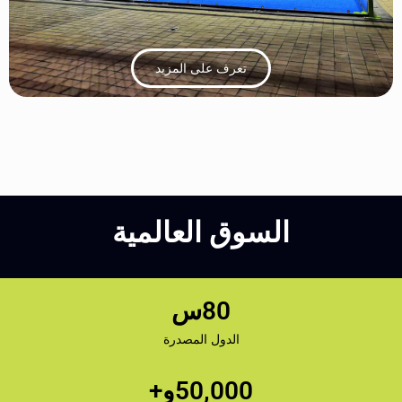
تعرف على المزيد
السوق العالمية
80
س
الدول المصدرة
50,000
و+