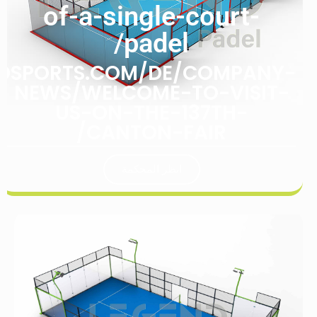
of-a-single-court-
padel/
NDSPORTS.COM/DE/COMPANY-
NEWS/WELCOME-TO-VISIT-
US-ON-THE-137TH-
CANTON-FAIR/
انظر المحكمة