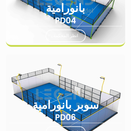
بانورامية
PD04
انظر المحكمة
سوبر بانورامية
PD06