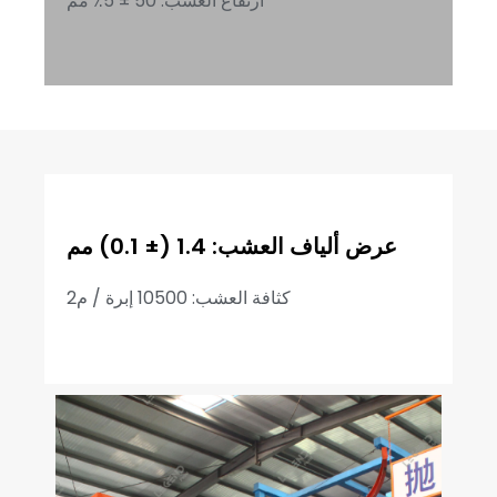
ارتفاع العشب: 50 ± 5٪ مم
عرض ألياف العشب: 1.4 (± 0.1) مم
كثافة العشب: 10500 إبرة / م2