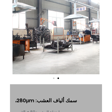
سمك ألياف العشب: 280μm،