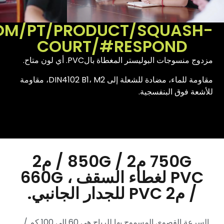
OM/PT/PRODUCT/SQUASH-
COURT/#RESPOND
مزدوج منسوجات البوليستر المغطاة بالPVC. أي لون متاح.
مقاومة للماء، مضادة للشعلة إلى DIN4102 B1، M2، مقاومة
للأشعة فوق البنفسجية.
750G م2 / 850G / م2
PVC لغطاء السقف ، 660G
/ م2 PVC للجدار الجانبي.
السرعة القصوى المسموح بها للرياح هي 60 إلى 100 كم /