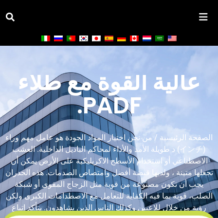
سبيكة الألومنيوم
عالية القوة مع طلاء
PADF.
الصفحة الرئيسية
/
من نحن
اختيار المواد الجودة هو عامل مهم وراء
(インチ) د طويلة الأمد والأداء لمحاكم الباديل الداخلية. العشب
الاصطناعي أو استخدام الأسطح الاكريليكية على الأرض يمكن أن
تجعلها متينة ، ولديها قبضة أفضل وامتصاص الصدمات. هذه الجدران
يجب أن تكون مصنوعة من قوية مثل الزجاج المقوى أو شبكة
الصلب، قوية بما فيه الكفاية للتعامل مع الاصطدامات الكبرى ولكن
رؤية من خلال للاعبين وكذلك الناس الذين يشاهدون. يتأكد اتباع