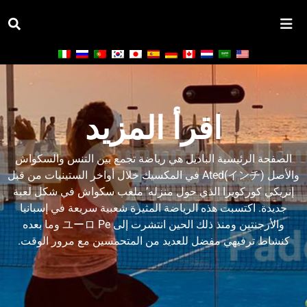
اقرأ المزيد
الصفحة الرئيسية
الباديل هي رياضة تجمع بين التنس والسكواش
والأصل (インチ)ated في المكسيك خلال أواخر الستينيات من قبل
إنريكي كوركويرا الذي حول منزله’ ملعب سكواش في شكل لعبة
جديدة. اكتسبت هذه الرياضة المثيرة شعبية سريعة في إسبانيا
والأرجنتين ومنذ ذلك الحين انتشرت إلى ユーロ Pe وما بعده
كنشاط ترفيهي مفضل للعديد من المتحمسين مع مرور الوقت.