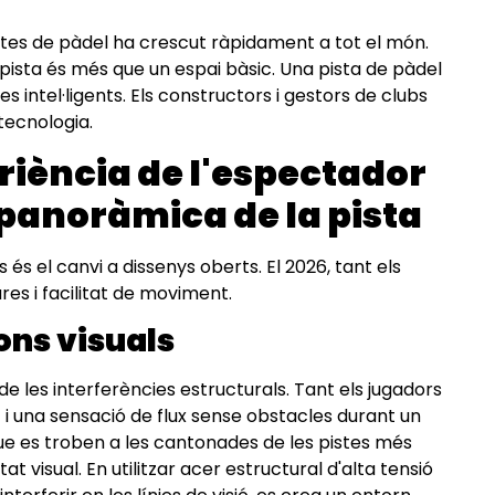
 pistes de pàdel ha crescut ràpidament a tot el món.
 pista és més que un espai bàsic. Una pista de pàdel
intel·ligents. Els constructors i gestors de clubs
tecnologia.
riència de l'espectador
panoràmica de la pista
 és el canvi a dissenys oberts. El 2026, tant els
res i facilitat de moviment.
ons visuals
l de les interferències estructurals. Tant els jugadors
t i una sensació de flux sense obstacles durant un
 que es troben a les cantonades de les pistes més
t visual. En utilitzar acer estructural d'alta tensió