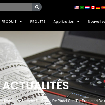
PRODUIT
PROJETS
Application
Nouvelle
ACTUALITÉS
endències De Disseny De Pistes De Pàdel Que Tot Propietari De