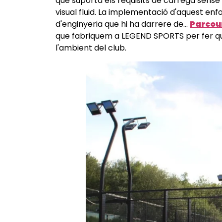
que suporta els requisits de càrrega sense in
visual fluid. La implementació d'aquest en
d'enginyeria que hi ha darrere de...
Parcou
que fabriquem a LEGEND SPORTS per fer que
l'ambient del club.