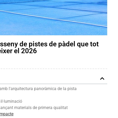
isseny de pistes de pàdel que tot
èixer el 2026
 amb l'arquitectura panoràmica de la pista
 il·luminació
itjançant materials de primera qualitat
 impacte