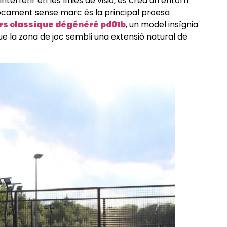
terferir en les línies de visió, es crea un entorn
focament sense marc és la principal proesa
rs classique dégénéré pd01b
, un model insígnia
 la zona de joc sembli una extensió natural de