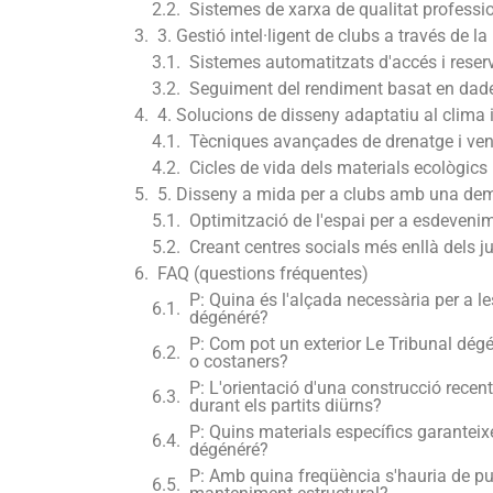
Sistemes de xarxa de qualitat professi
3. Gestió intel·ligent de clubs a través de la 
Sistemes automatitzats d'accés i reserv
Seguiment del rendiment basat en dad
4. Solucions de disseny adaptatiu al clima i
Tècniques avançades de drenatge i ven
Cicles de vida dels materials ecològics
5. Disseny a mida per a clubs amb una dem
Optimització de l'espai per a esdeveni
Creant centres socials més enllà dels ju
FAQ (questions fréquentes)
P: Quina és l'alçada necessària per a le
dégénéré?
P: Com pot un exterior Le Tribunal dé
o costaners?
P: L'orientació d'una construcció recen
durant els partits diürns?
P: Quins materials específics garanteix
dégénéré?
P: Amb quina freqüència s'hauria de pu