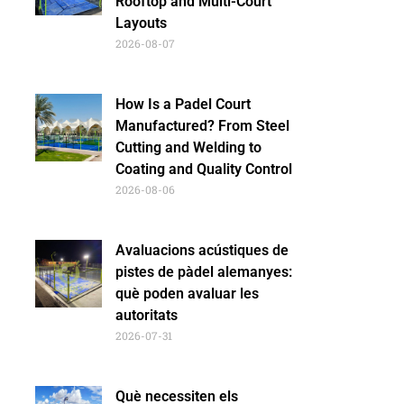
Rooftop and Multi-Court
Layouts
2026-08-07
How Is a Padel Court
Manufactured? From Steel
Cutting and Welding to
Coating and Quality Control
2026-08-06
Avaluacions acústiques de
pistes de pàdel alemanyes:
què poden avaluar les
autoritats
2026-07-31
Què necessiten els