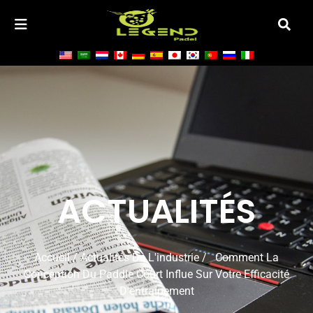
ACTUALITÉS
Accueil
/
Actualités De L'industrie
/ Comment La
Conception Du Paddle Court Influe Sur Votre Efficacité
D'entraînement