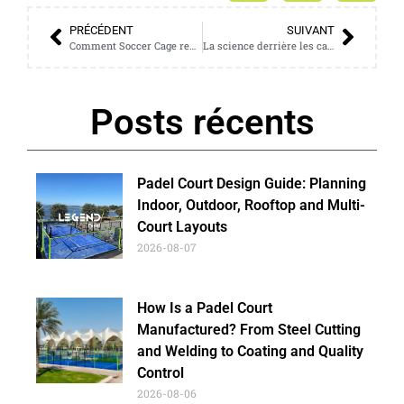
PRÉCÉDENT
SUIVANT
Comment Soccer Cage redéfinit les sports communautaires dans les zones urbaines
La science derrière les cages de football : plus qu’un jeu fermé
Posts récents
Padel Court Design Guide: Planning
Indoor, Outdoor, Rooftop and Multi-
Court Layouts
2026-08-07
How Is a Padel Court
Manufactured? From Steel Cutting
and Welding to Coating and Quality
Control
2026-08-06