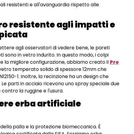
li resistenti e all'avanguardia rispetto alle
ro resistente agli impatti e
picata
ttere agli osservatori di vedere bene, le pareti
ti sono in vetro indurito. In questo modo, i colpi
e la migliore configurazione, abbiamo creato il
Pro
za vetro temperato solido di spessore 12mm che
150-1. Inoltre, la recinzione ha un design che
 Le parti in acciaio ricevono uno spray speciale due
contro la ruggine e l'usura.
ere erba artificiale
o della palla e la protezione biomeccanica. È
ologica certificata dalla FIFA. Forniamo erba