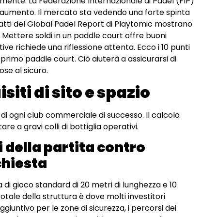
mente. La Federazione Internazionale di Padel (FIP)
 aumento. Il mercato sta vedendo una forte spinta
fatti del Global Padel Report di Playtomic mostrano
. Mettere soldi in un paddle court offre buoni
ve richiede una riflessione attenta. Ecco i 10 punti
primo paddle court. Ciò aiuterà a assicurarsi di
se al sicuro.
iti di sito e spazio
 di ogni club commerciale di successo. Il calcolo
e a gravi colli di bottiglia operativi.
i della partita contro
chiesta
a di gioco standard di 20 metri di lunghezza e 10
totale della struttura è dove molti investitori
giuntivo per le zone di sicurezza, i percorsi dei