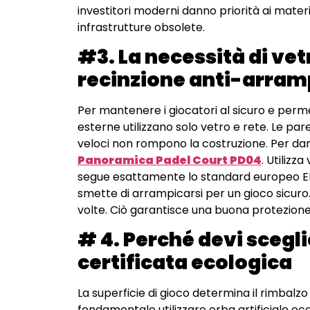
investitori moderni danno priorità ai materia
infrastrutture obsolete.
#3. La necessità di vet
recinzione anti-arram
Per mantenere i giocatori al sicuro e perme
esterne utilizzano solo vetro e rete. Le pare
veloci non rompono la costruzione. Per dar
Panoramica Padel Court PD04
. Utiliz
segue esattamente lo standard europeo EN12
smette di arrampicarsi per un gioco sicuro.
volte. Ciò garantisce una buona protezione 
# 4. Perché devi scegli
certificata ecologica
La superficie di gioco determina il rimbalz
fondamentale utilizzare erba artificiale ec