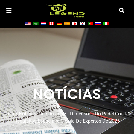
NOTÍCIAS
Casa
/
Notícias Da Indústria
/ Dimensões Do Padel Court &
Requisitos Espaciais: O Guia De Expertos De 2026