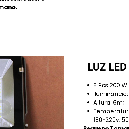
umano.
LUZ LED
8 Pcs 200 W 
Iluminância:
Altura: 6m;
Temperatura
180-220v; 50
Pequeno Taman