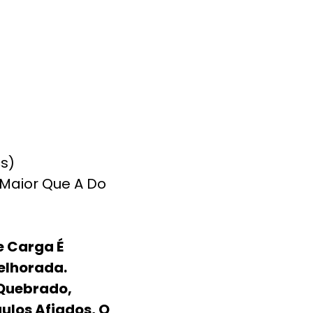
s)
 Maior Que A Do
e Carga É
elhorada.
Quebrado,
los Afiados, O