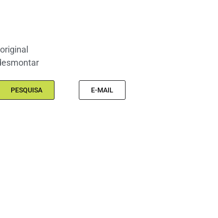
original
 desmontar
PESQUISA
E-MAIL