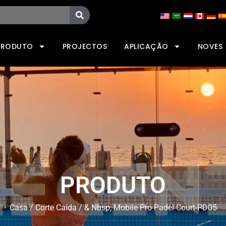
PRODUTO
PROJECTOS
APLICAÇÃO
NOVES
PRODUTO
Casa
/
Corte Caída
/ & Nbsp; Mobile Pro Padel Court-PD05