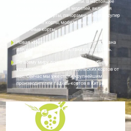
разрабатываем новые модели. В настоящее
время у нас в продаже 8 моделей, включая
классические корты, панорамные корты, супер
панорамные корты, мобильные корты и
одиночные корты.
Новая компания Legend Sports была создана
для новых видов спорта, таких как падель.
По всему миру до начала 2023 года было
установлено более 3000 падельских кортов от
нас. Сейчас мы уже стали крупнейшим
производителем падель-кортов в Китае.