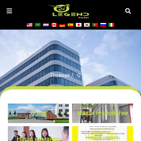
О НАС
Главная
/ О Нас
О нас
Наши технологии
Наша честь
Наша команда