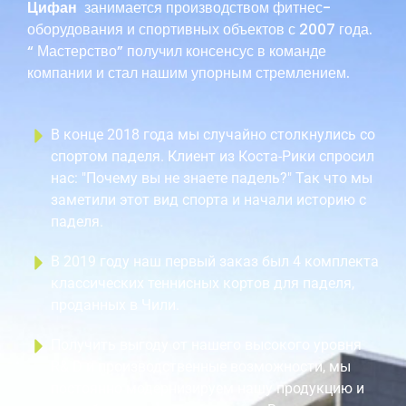
Цифан
занимается производством фитнес-
оборудования и спортивных объектов с 2007 года.
“ Мастерство” получил консенсус в команде
компании и стал нашим упорным стремлением.
В конце 2018 года мы случайно столкнулись со
спортом паделя. Клиент из Коста-Рики спросил
нас: "Почему вы не знаете падель?" Так что мы
заметили этот вид спорта и начали историю с
паделя.
В 2019 году наш первый заказ был 4 комплекта
классических теннисных кортов для паделя,
проданных в Чили.
Получить выгоду от нашего высокого уровня
R& D и производственные возможности, мы
постоянно модернизируем нашу продукцию и