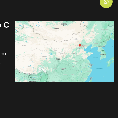
 С
com
н