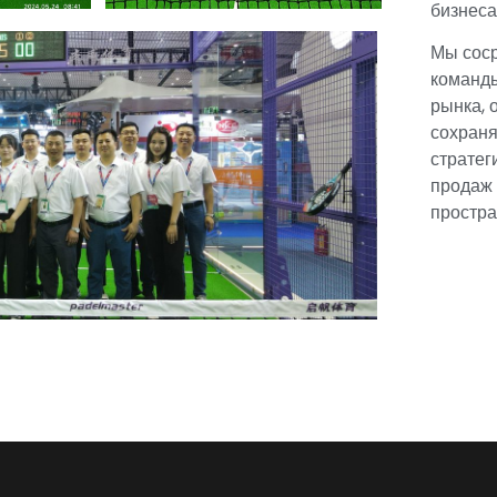
бизнеса
Мы соср
команды
рынка, 
сохраня
стратег
продаж 
простра