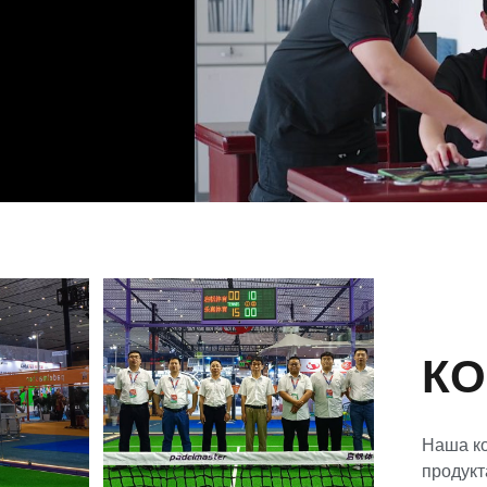
КО
Наша к
продукт