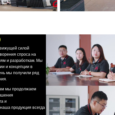
D
движущей силой
творения спроса на
ям и разработкам. Мы
ии и концепции в
ень мы получили ряд
ния.
кам мы продолжаем
учшения
та и
 наша продукция всегда