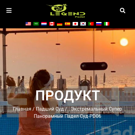
ПРОДУКТ
Главная
/
Падший Суд
/ Экстремальный Супер
Панорамный Падел Суд-PD06