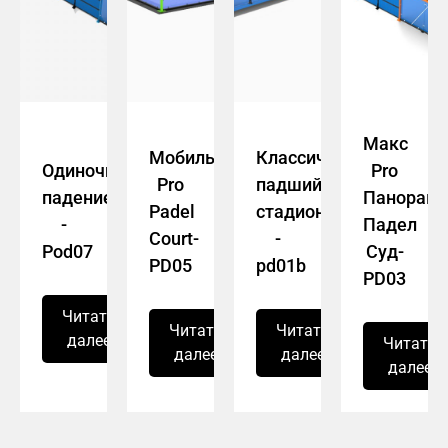
Макс
Мобильный
Классический
Одиночное
Pro
Pro
падший
падение
Панорам
Padel
стадион
-
Падел
Court-
-
Pod07
Суд-
PD05
pd01b
PD03
Читать
Читать
Читать
далее
Читать
далее
далее
далее