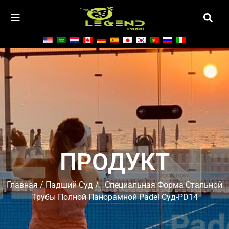
ПРОДУКТ
Главная
/
Падший Суд
/ Специальная Форма Стальной
Трубы Полной Панорамной Padel Суд-PD14