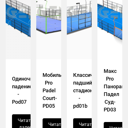
Макс
Мобильный
Классический
Одиночное
Pro
Pro
падший
падение
Панорам
Padel
стадион
-
Падел
Court-
-
Pod07
Суд-
PD05
pd01b
PD03
Читать
Читать
Читать
далее