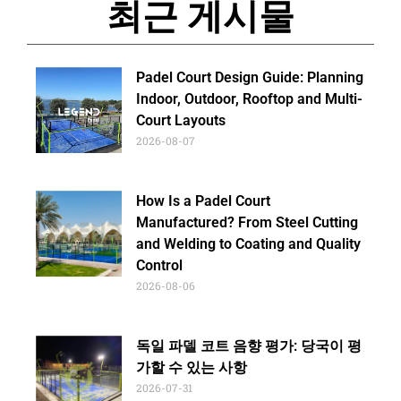
최근 게시물
Padel Court Design Guide: Planning
Indoor, Outdoor, Rooftop and Multi-
Court Layouts
2026-08-07
How Is a Padel Court
Manufactured? From Steel Cutting
and Welding to Coating and Quality
Control
2026-08-06
독일 파델 코트 음향 평가: 당국이 평
가할 수 있는 사항
2026-07-31