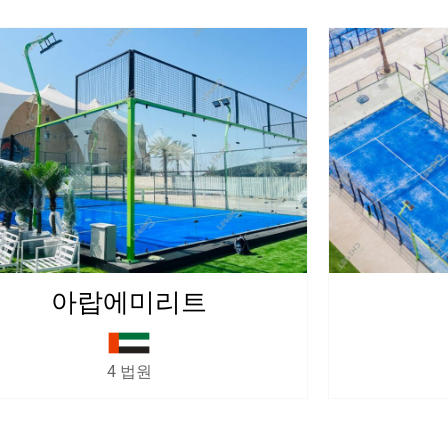
쿠웨이트
8 법원