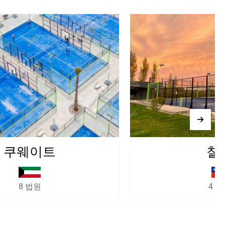
칠레
바
4 법원
2 