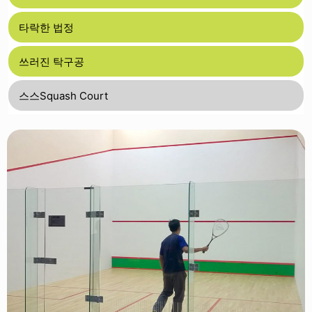
타락한 법정
쓰러진 탁구공
스스Squash Court