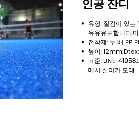
인공 잔디
유형: 질감이 있는
유유유포합니다;마
접착제: 두 배 PP P
높이: 12mm;dtex:
표준: UNE: 41958
메시 실리카 모래