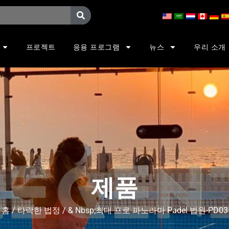
프로젝트
응용 프로그램
뉴스
우리 소개
제품
홈
/
타락한 법정
/ & Nbsp;최대 프로 파노라마 Padel 법원-PD03